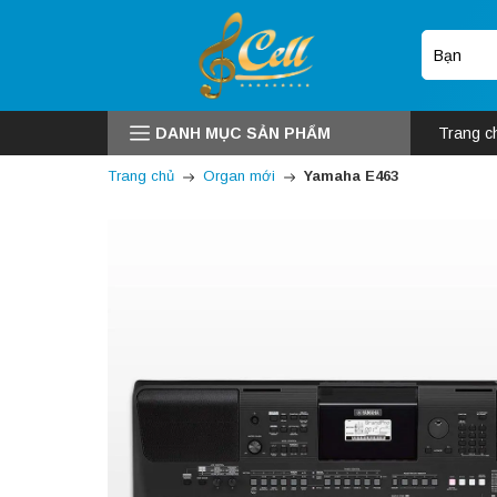
DANH MỤC SẢN PHẨM
Trang c
Trang chủ
Organ mới
Yamaha E463