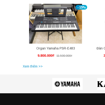
- 15%
Organ Yamaha PSR-E483
Đàn 
9.800.000₫
11.500.000₫
Xem thêm >>