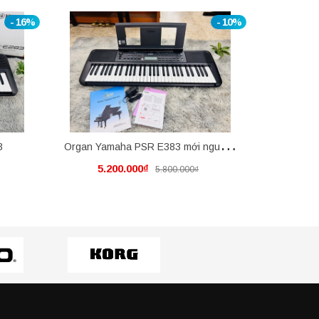
- 16%
- 10%
3
Organ Yamaha PSR E383 mới nguyên
Đàn
5.200.000₫
2.
5.800.000₫
thùng