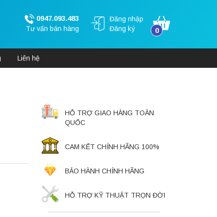
0947.093.483
Đăng nhập
Tư vấn bán hàng
Đăng ký
0
g
Liên hệ
HỖ TRỢ GIAO HÀNG TOÀN
QUỐC
CAM KẾT CHÍNH HÃNG 100%
BẢO HÀNH CHÍNH HÃNG
HỖ TRỢ KỸ THUẬT TRỌN ĐỜI