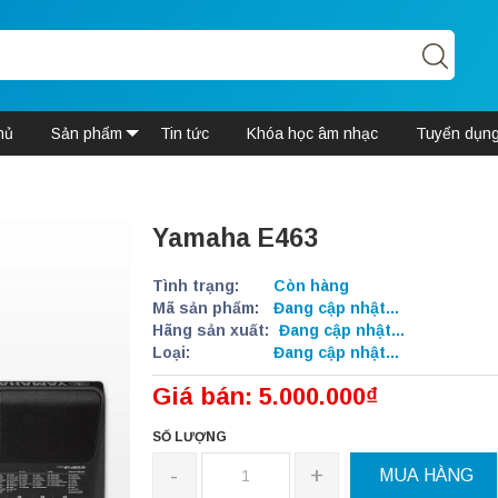
hủ
Sản phẩm
Tin tức
Khóa học âm nhạc
Tuyển dụn
Yamaha E463
Tình trạng:
Còn hàng
Mã sản phẩm:
Đang cập nhật...
Hãng sản xuất:
Đang cập nhật...
Loại:
Đang cập nhật...
Giá bán: 5.000.000₫
SỐ LƯỢNG
-
+
MUA HÀNG