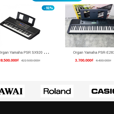
- 91%
Organ Yamaha PSR SX920 mới
Organ Yamaha PSR-E28
38.500.000₫
3.700.000₫
422.500.000₫
4.400.000₫
nguyên thùng