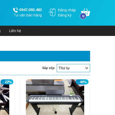
0947.093.483
Đăng nhập
Tư vấn bán hàng
Đăng ký
0
g
Liên hệ
Thứ tự
Sắp xếp:
- 22%
- 46%