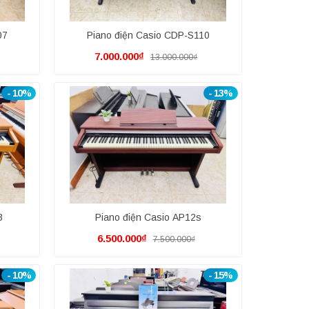
07
Piano điện Casio CDP-S110
7.000.000₫
13.000.000₫
- 10%
- 13%
3
Piano điện Casio AP12s
6.500.000₫
7.500.000₫
- 10%
- 15%