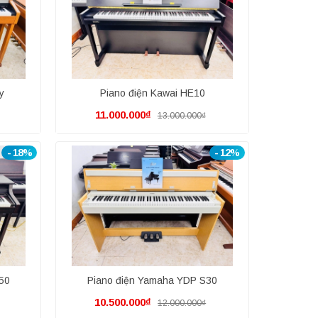
y
Piano điện Kawai HE10
11.000.000₫
13.000.000₫
- 18%
- 12%
350
Piano điện Yamaha YDP S30
10.500.000₫
12.000.000₫