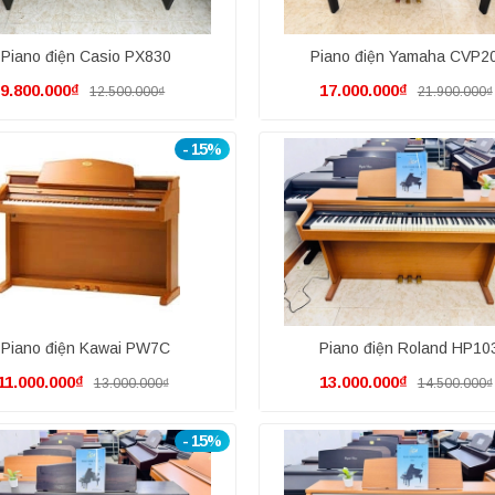
Piano điện Casio PX830
Piano điện Yamaha CVP2
9.800.000₫
17.000.000₫
12.500.000₫
21.900.000₫
- 15%
Piano điện Kawai PW7C
Piano điện Roland HP10
11.000.000₫
13.000.000₫
13.000.000₫
14.500.000₫
- 15%