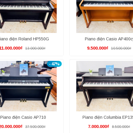
iano điện Roland HP550G
Piano điện Casio AP400c
11.000.000₫
9.500.000₫
13.000.000₫
10.500.000₫
- 47%
Piano điện Casio AP710
Piano điện Columbia EP1
20.000.000₫
7.000.000₫
37.500.000₫
8.500.000₫