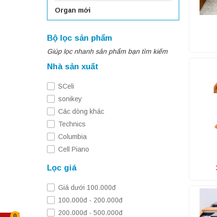
Organ mới
Bộ lọc sản phẩm
Giúp lọc nhanh sản phẩm bạn tìm kiếm
Nhà sản xuất
SCeli
sonikey
Các dòng khác
Technics
Columbia
Cell Piano
Roland
Lọc giá
Korg
Casio
Giá dưới 100.000đ
Kawai
100.000đ - 200.000đ
Yamaha
200.000đ - 500.000đ
0