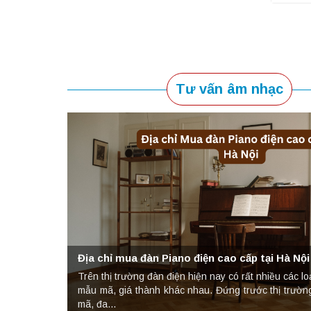
uảng Ninh
an, piano uy
Tư vấn âm nhạc
hững sản phẩm
nh được bạn giới thiệu đến Cellpiano để mua đàn. Đội ngũ tư vấn ở
ân thiện, nhiệt tình và có chuyên môn cao về nhạc cụ. Mình thực sự b
ấn tượng về đội ngũ ở đây.
Anh Hàm Phong
Địa chỉ mua đàn Piano điện cao cấp tại Hà Nội
Trên thị trường đàn điện hiện nay có rất nhiều các lo
mẫu mã, giá thành khác nhau. Đứng trước thị trườn
mã, đa...