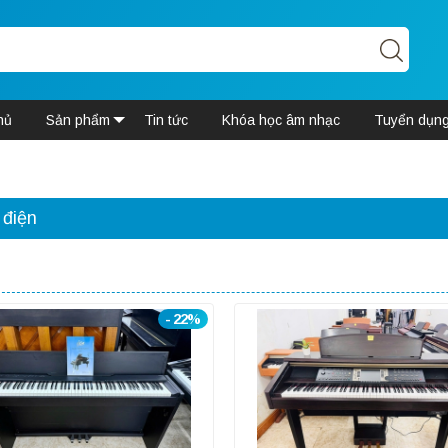
hủ
Sản phẩm
Tin tức
Khóa học âm nhạc
Tuyển dụn
 điện
- 22%