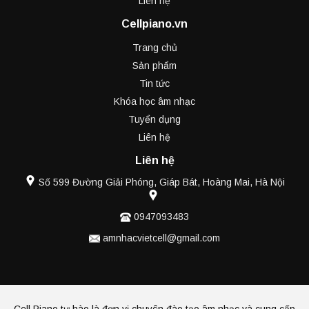
Liên hệ
Cellpiano.vn
Trang chủ
Sản phẩm
Tin tức
Khóa học âm nhạc
Tuyển dụng
Liên hệ
Liên hệ
Số 599 Đường Giải Phóng, Giáp Bát, Hoàng Mai, Hà Nội
0947093483
amnhacvietcell@gmail.com
Cell Piano tự hào là đơn vị chuyên đào tạo âm nhạc và cung cấp