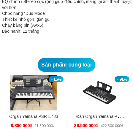
EQ chính / Stereo cực rộng giúp điều chỉnh, mang lại âm thanh tuyệt
vời hơn
Chức năng “Duo Mode”
Thiết kế nhỏ gọn, gần gũi
Chạy bằng pin (AAx6)
Bảo hành: 12 tháng
Sản phẩm cùng loại
- 15%
- 91%
Organ Yamaha PSR-E483
Đàn Organ Yamaha PSR
9.800.000₫
38.500.000₫
11.500.000₫
422.500.000₫
SX920 mới nguyên thùng