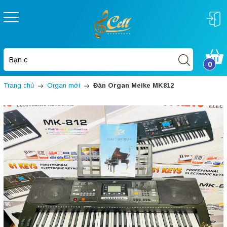
0
Trang chủ
Organ mới
Đàn Organ Meike MK812