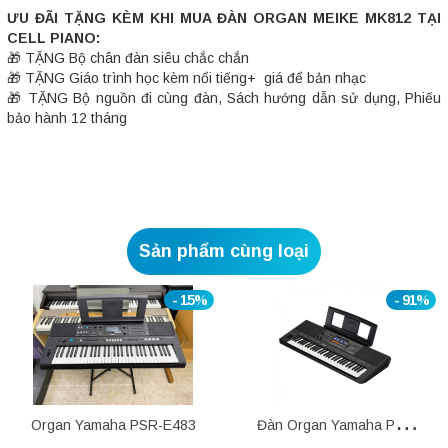
ƯU ĐÃI TẶNG KÈM KHI MUA ĐÀN ORGAN MEIKE MK812 TẠI
CELL PIANO:
🎁 TẶNG Bộ chân đàn siêu chắc chắn
🎁 TẶNG Giáo trình học kèm nổi tiếng+ giá để bản nhạc
🎁 TẶNG Bộ nguồn đi cùng đàn, Sách hướng dẫn sử dụng, Phiếu
bảo hành 12 tháng
Sản phẩm cùng loại
- 15%
- 91%
Organ Yamaha PSR-E483
Đàn Organ Yamaha PSR