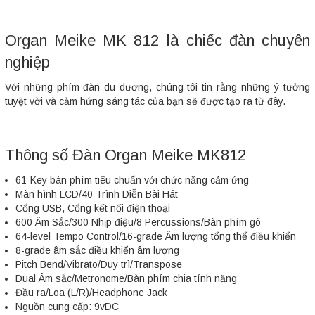
Organ Meike MK 812 là chiếc đàn chuyên
nghiệp
Với những phím đàn du dương, chúng tôi tin rằng những ý tưởng
tuyệt vời và cảm hứng sáng tác của bạn sẽ được tạo ra từ đây.
Thông số Đàn Organ Meike MK812
61-Key bàn phím tiêu chuẩn với chức năng cảm ứng
Màn hình LCD/40 Trình Diễn Bài Hát
Cổng USB, Cổng kết nối điện thoại
600 Âm Sắc/300 Nhịp điệu/8 Percussions/Bàn phím gõ
64-level Tempo Control/16-grade Âm lượng tổng thể điều khiển
8-grade âm sắc điều khiển âm lượng
Pitch Bend/Vibrato/Duy trì/Transpose
Dual Âm sắc/Metronome/Bàn phím chia tính năng
Đầu ra/Loa (L/R)/Headphone Jack
Nguồn cung cấp: 9vDC