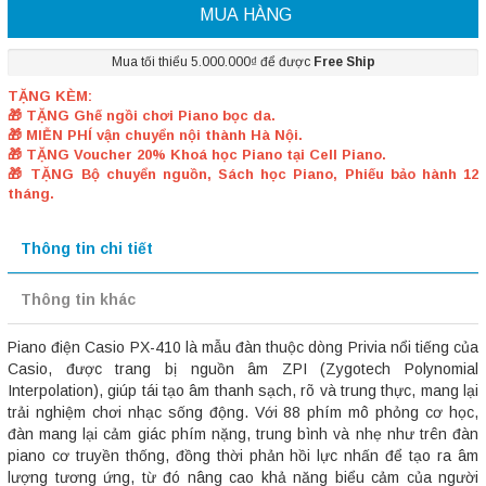
MUA HÀNG
Mua tối thiểu 5.000.000₫ để được
Free Ship
TẶNG KÈM:
🎁 TẶNG Ghế ngồi chơi Piano bọc da.
🎁 MIỄN PHÍ vận chuyển nội thành Hà Nội.
🎁 TẶNG Voucher 20% Khoá học Piano tại Cell Piano.
🎁 TẶNG Bộ chuyển nguồn, Sách học Piano, Phiếu bảo hành 12
tháng.
Thông tin chi tiết
Thông tin khác
Piano điện Casio PX-410 là mẫu đàn thuộc dòng Privia nổi tiếng của
Casio, được trang bị nguồn âm ZPI (Zygotech Polynomial
Interpolation), giúp tái tạo âm thanh sạch, rõ và trung thực, mang lại
trải nghiệm chơi nhạc sống động. Với 88 phím mô phỏng cơ học,
đàn mang lại cảm giác phím nặng, trung bình và nhẹ như trên đàn
piano cơ truyền thống, đồng thời phản hồi lực nhấn để tạo ra âm
lượng tương ứng, từ đó nâng cao khả năng biểu cảm của người