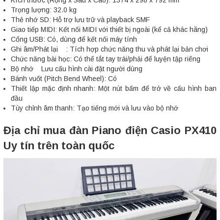
Trọng lượng: 32.0 kg
Thẻ nhớ SD: Hỗ trợ lưu trữ và playback SMF
Giao tiếp MIDI: Kết nối MIDI với thiết bị ngoài (kể cả khác hãng)
Cổng USB: Có, dùng để kết nối máy tính
Ghi âm/Phát lại : Tích hợp chức năng thu và phát lại bản chơi
Chức năng bài học: Có thể tắt tay trái/phải để luyện tập riêng
Bộ nhớ Lưu cấu hình cài đặt người dùng
Bánh vuốt (Pitch Bend Wheel): Có
Thiết lập mặc định nhanh: Một nút bấm để trở về cấu hình ban
đầu
Tùy chỉnh âm thanh: Tạo tiếng mới và lưu vào bộ nhớ
Địa chỉ mua đàn Piano điện Casio PX410
Uy tín trên toàn quốc