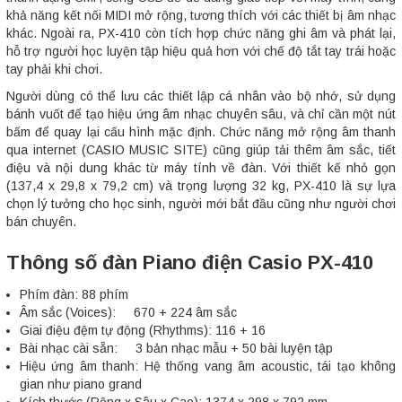
khả năng kết nối MIDI mở rộng, tương thích với các thiết bị âm nhạc
khác. Ngoài ra, PX-410 còn tích hợp chức năng ghi âm và phát lại,
hỗ trợ người học luyện tập hiệu quả hơn với chế độ tắt tay trái hoặc
tay phải khi chơi.
Người dùng có thể lưu các thiết lập cá nhân vào bộ nhớ, sử dụng
bánh vuốt để tạo hiệu ứng âm nhạc chuyên sâu, và chỉ cần một nút
bấm để quay lại cấu hình mặc định. Chức năng mở rộng âm thanh
qua internet (CASIO MUSIC SITE) cũng giúp tải thêm âm sắc, tiết
điệu và nội dung khác từ máy tính về đàn. Với thiết kế nhỏ gọn
(137,4 x 29,8 x 79,2 cm) và trọng lượng 32 kg, PX-410 là sự lựa
chọn lý tưởng cho học sinh, người mới bắt đầu cũng như người chơi
bán chuyên.
Thông số đàn Piano điện Casio PX-410
Phím đàn: 88 phím
Âm sắc (Voices): 670 + 224 âm sắc
Giai điệu đệm tự động (Rhythms): 116 + 16
Bài nhạc cài sẵn: 3 bản nhạc mẫu + 50 bài luyện tập
Hiệu ứng âm thanh: Hệ thống vang âm acoustic, tái tạo không
gian như piano grand
Kích thước (Rộng x Sâu x Cao): 1374 x 298 x 792 mm