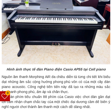
Hình ảnh thực tế đàn Piano điện Casio AP55 tại Cell piano
Nguồn âm thanh Morphing AiR đa chiều diễn tả từng chi tiết khi biểu
đạt những âm sắc cộng hưởng phong phú vốn có của một cây đàn
piano acoustic. Công nghệ tiên tiến này đã tạo ra những màu sắc
âm thanh phong phú, ấm áp và chân thực.
0
Với bàn phím tiêu chuẩn 88 phím của Casio việc chơi đàn gần đạt
tới cảm nhận chạm chắc tay của một chiếc đại dương cầm để biến ý
nghĩ người chơi thành âm thanh một cách dễ dàng nhất.