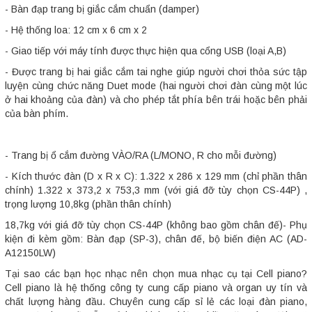
- Bàn đạp trang bị giắc cắm chuẩn (damper)
- Hệ thống loa: 12 cm x 6 cm x 2
- Giao tiếp với máy tính được thực hiện qua cổng USB (loại A,B)
- Được trang bị hai giắc cắm tai nghe giúp người chơi thỏa sức tập
luyện cùng chức năng Duet mode (hai người chơi đàn cùng một lúc
ở hai khoảng của đàn) và cho phép tắt phía bên trái hoặc bên phải
của bàn phím.
- Trang bị ổ cắm đường VÀO/RA (L/MONO, R cho mỗi đường)
- Kích thước đàn (D x R x C): 1.322 x 286 x 129 mm (chỉ phần thân
chính) 1.322 x 373,2 x 753,3 mm (với giá đỡ tùy chọn CS-44P) ,
trọng lượng 10,8kg (phần thân chính)
18,7kg với giá đỡ tùy chọn CS-44P (không bao gồm chân đế)- Phụ
kiện đi kèm gồm: Bàn đạp (SP-3), chân đế, bộ biến điện AC (AD-
A12150LW)
Tại sao các bạn học nhạc nên chọn mua nhạc cụ tại Cell piano?
Cell piano là hệ thống công ty cung cấp piano và organ uy tín và
chất lượng hàng đầu. Chuyên cung cấp sỉ lẻ các loại đàn piano,