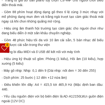
- Trang bị giá đỡ đàn piano tùy chọn CS-44P cho người chơi biểu
diễn thoải mái.
- Gồm 88 phím hoạt động dạng gõ theo tỉ lệ cùng 3 mức nhạy với
mô phỏng dạng mun đen và trắng ngà trượt tạo cảm giác thoải mái
ngay cả khi chơi những quãng mở rộng.
- Hiệu ứng âm thanh hội trường tạo cảm giác cho người chơi như
đang biểu diễn ở một sân khấu chuyên nghiệp.
- Gồm 48 phức hiệu tối đa với 10 âm cài sẵn, 5 bản nhạc để biểu
diễn được cài sẵn trong thư viện
0
- Trang bi đầu MIDI và ổ USB để kết nối với máy tính
- Hiệu ứng kỹ thuật số gồm: Phòng (1 kiểu), Hồi âm (10 kiểu), hợp
xướng (5 kiểu)
- Máy gõ nhịp: Nhịp: 0,1 đến 9 (Dải nhịp: nốt đen = 30 đến 255)
- Dịch phím: 25 bước (-12 đến +12 nửa âm)
- Điều khiển lên dây: A4 = 415,5 tới 465,9 Hz (Mặc định ban đầu:
440.
- Yêu cầu nguồn điện với bộ biến điện là AD-A12150LW,n guồn điện
ngoài (12V DC)