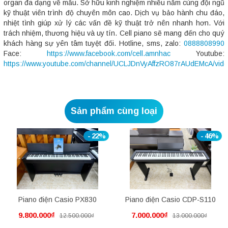
organ đa dạng về mẫu. Sở hữu kinh nghiệm nhiều năm cùng đội ngũ
kỹ thuật viên trình độ chuyên môn cao. Dịch vụ bảo hành chu đáo,
nhiệt tình giúp xử lý các vấn đề kỹ thuật trở nên nhanh hơn. Với
trách nhiệm, thương hiệu và uy tín. Cell piano sẽ mang đến cho quý
khách hàng sự yên tâm tuyệt đối. Hotline, sms, zalo:
0888808990
Face:
https://www.facebook.com/cell.amnhac
Youtube:
https://www.youtube.com/channel/UCLJDnVyAffzRO87rAUdEMcA/vid
Sản phẩm cùng loại
- 22%
- 46%
Piano điện Casio PX830
Piano điện Casio CDP-S110
9.800.000₫
7.000.000₫
12.500.000₫
13.000.000₫