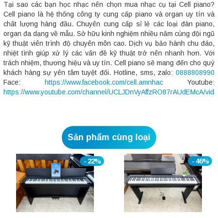
Tại sao các bạn học nhạc nên chọn mua nhạc cụ tại Cell piano?
Cell piano là hệ thống công ty cung cấp piano và organ uy tín và
chất lượng hàng đầu. Chuyên cung cấp sỉ lẻ các loại đàn piano,
organ đa dạng về mẫu. Sở hữu kinh nghiệm nhiều năm cùng đội ngũ
kỹ thuật viên trình độ chuyên môn cao. Dịch vụ bảo hành chu đáo,
nhiệt tình giúp xử lý các vấn đề kỹ thuật trở nên nhanh hơn. Với
trách nhiệm, thương hiệu và uy tín. Cell piano sẽ mang đến cho quý
khách hàng sự yên tâm tuyệt đối. Hotline, sms, zalo:
0888808990
Face:
https://www.facebook.com/cell.amnhac
Youtube:
https://www.youtube.com/channel/UCLJDnVyAffzRO87rAUdEMcA/vid
Sản phẩm cùng loại
- 22%
- 46%