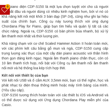
Đàn piano điện CDP-S150 là một lựa chọn tuyệt vời cho cả người
0
mới bắt đầu và người dùng có nhiều kinh nghiệm hơn, bởi vì nó có
khả năng kết nối một khối 3 bàn đạp (SP-34), cũng như ghi lại hiệu
suất của chính bạn. Công cụ này tương thích với ứng dụng
Chordana Play for Piano, giúp bạn tìm hiểu và quản lý tất cả các
chức năng. Ngoài ra, CDP-S150 có bàn phím búa nhanh, bộ xử lý
âm thanh mới nhất và thời lượng pin.
Khả năng chạm với cơ chế Scaled Hammer Action II hoàn toàn mới,
với các phím kết cấu bằng gỗ mun và ngà, CDP-S150 cung cấp
trọng lượng xác thực của một cây đàn piano acoustic với thân hình
thon gọn đáng kinh ngạc. Ngoài âm thanh piano chân thực, còn có
10 âm thanh tích hợp, nổi bật với Công cụ âm thanh nổi âm thanh
nổi mới và hệ thống loa kép tích hợp 8W.
Kết nối với thiết bị của bạn
Với kết nối USB và ổ cắm AUX 3,5mm mới, bạn có thể nghe, học và
phát nhạc từ điện thoại thông minh hoặc máy tính bảng của mình.
(Yêu cầu cáp).
CDP-S150 tương thích hoàn toàn với các thiết bị iOS và Android và
có thể được sử dụng với Ứng dụng Chordana Play miễn phí của
Casio.