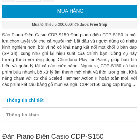
MUA HÀNG
Mua tối thiểu 5.000.000₫ để được
Free Ship
Đàn Piano Điện Casio CDP-S150 Đàn piano điện CDP-S150 là một
lựa chọn tuyệt vời cho cả người mới bắt đầu và người dùng có nhiều
kinh nghiệm hơn, bởi vì nó có khả năng kết nối một khối 3 bàn đạp
(SP-34), cũng như ghi lại hiệu suất của chính bạn. Công cụ này
tương thích với ứng dụng Chordana Play for Piano, giúp bạn tìm
hiểu và quản lý tất cả các chức năng. Ngoài ra, CDP-S150 có bàn
phím búa nhanh, bộ xử lý âm thanh mới nhất và thời lượng pin. Khả
năng chạm với cơ chế Scaled Hammer Action II hoàn toàn mới, với
các phím kết cấu bằng gỗ mun và ngà, CDP-S150 cung cấp trọng...
Thông tin chi tiết
Thông tin khác
Đàn Piano Điện Casio CDP-S150