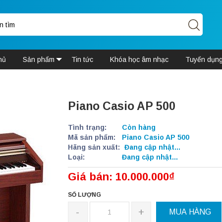
hủ
Sản phẩm
Tin tức
Khóa học âm nhạc
Tuyển dụn
Piano Casio AP 500
Tình trạng:
Còn hàng
Mã sản phẩm:
Piano Casio AP 500
Hãng sản xuất:
Đang cập nhật...
Loại:
Đang cập nhật...
Giá bán: 10.000.000₫
SỐ LƯỢNG
-
+
MUA HÀNG