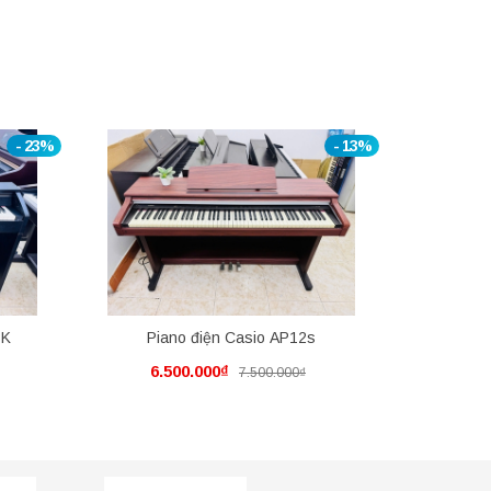
- 23%
- 13%
BK
Piano điện Casio AP12s
Pian
6.500.000₫
9.5
7.500.000₫