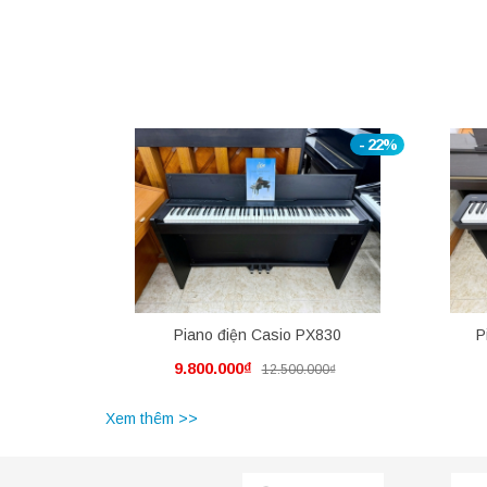
- 22%
Piano điện Casio PX830
P
9.800.000₫
12.500.000₫
Xem thêm >>