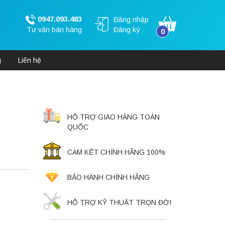
0947.093.483
Đăng nhập
Tư vấn bán hàng
Đăng ký
0
g
Liên hệ
HỖ TRỢ GIAO HÀNG TOÀN
QUỐC
CAM KẾT CHÍNH HÃNG 100%
BẢO HÀNH CHÍNH HÃNG
HỖ TRỢ KỸ THUẬT TRỌN ĐỜI