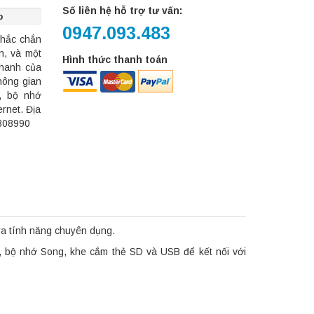
Số liên hệ hỗ trợ tư vấn:
p
0947.093.483
chắc chắn
n, và một
Hình thức thanh toán
thanh của
không gian
, bộ nhớ
rnet. Địa
8808990
 ra tính năng chuyên dụng.
, bộ nhớ Song, khe cắm thẻ SD và USB để kết nối với