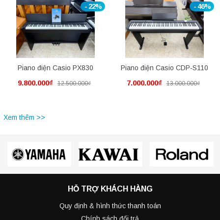
- 22%
- 46%
Piano điện Casio PX830
Piano điện Casio CDP-S110
9.800.000₫
7.000.000₫
12.500.000₫
13.000.000₫
Xem thêm >>
HỖ TRỢ KHÁCH HÀNG
Quy định & hình thức thanh toán
Chính sách đổi trả