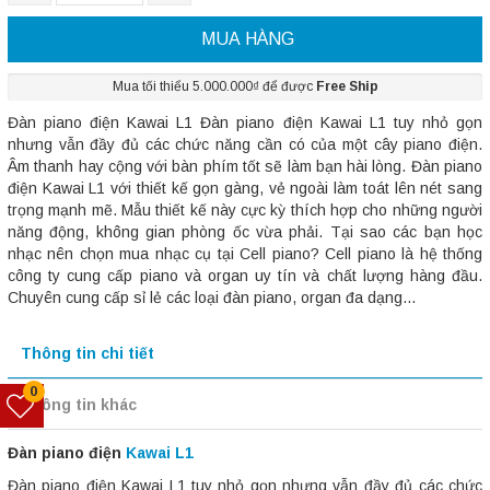
MUA HÀNG
Mua tối thiểu 5.000.000₫ để được
Free Ship
Đàn piano điện Kawai L1 Đàn piano điện Kawai L1 tuy nhỏ gọn
nhưng vẫn đầy đủ các chức năng cần có của một cây piano điện.
Âm thanh hay cộng với bàn phím tốt sẽ làm bạn hài lòng. Đàn piano
điện Kawai L1 với thiết kế gọn gàng, vẻ ngoài làm toát lên nét sang
trọng mạnh mẽ. Mẫu thiết kế này cực kỳ thích hợp cho những người
năng động, không gian phòng ốc vừa phải. Tại sao các bạn học
nhạc nên chọn mua nhạc cụ tại Cell piano? Cell piano là hệ thống
công ty cung cấp piano và organ uy tín và chất lượng hàng đầu.
Chuyên cung cấp sỉ lẻ các loại đàn piano, organ đa dạng...
Thông tin chi tiết
0
Thông tin khác
Đàn piano điện
Kawai L1
Đàn piano điện Kawai L1 tuy nhỏ gọn nhưng vẫn đầy đủ các chức