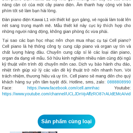
năng cần có của một cây piano điện. Âm thanh hay cộng với bàn
phím tốt sẽ làm bạn hài lòng.
Đàn piano điện Kawai L1 với thiết kế gọn gàng, vẻ ngoài làm toát lên
nét sang trọng mạnh mẽ. Mẫu thiết kế này cực kỳ thích hợp cho
những người năng động, không gian phòng ốc vừa phải.
Tại sao các bạn học nhạc nên chọn mua nhạc cụ tại Cell piano?
Cell piano là hệ thống công ty cung cấp piano và organ uy tín và
chất lượng hàng đầu. Chuyên cung cấp sỉ lẻ các loại đàn piano,
organ đa dạng về mẫu. Sở hữu kinh nghiệm nhiều năm cùng đội ngũ
kỹ thuật viên trình độ chuyên môn cao. Dịch vụ bảo hành chu đáo,
nhiệt tình giúp xử lý các vấn đề kỹ thuật trở nên nhanh hơn. Với
trách nhiệm, thương hiệu và uy tín. Cell piano sẽ mang đến cho quý
khách hàng sự yên tâm tuyệt đối. Hotline, sms, zalo:
0888808990
Face:
https://www.facebook.com/cell.amnhac
Youtube:
https://www.youtube.com/channel/UCLJDnVyAffzRO87rAUdEMcA/vid
Sản phẩm cùng loại