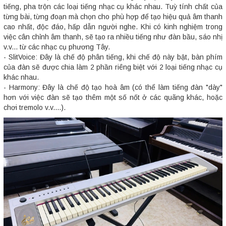
tiếng, pha trộn các loại tiếng nhạc cụ khác nhau. Tuỳ tính chất của
từng bài, từng đoạn mà chọn cho phù hợp để tạo hiệu quả âm thanh
cao nhất, độc đáo, hấp dẫn người nghe. Khi có kinh nghiệm trong
việc cân chỉnh âm thanh, sẽ tạo ra nhiều tiếng như đàn bầu, sáo nhị
v.v... từ các nhạc cụ phương Tây.
- SlitVoice: Đây là chế độ phân tiếng, khi chế độ này bật, bàn phím
của đàn sẽ được chia làm 2 phần riêng biệt với 2 loại tiếng nhạc cụ
khác nhau.
- Harmony: Đây là chế độ tạo hoà âm (có thể làm tiếng đàn "dày"
hơn với việc đàn sẽ tạo thêm một số nốt ở các quãng khác, hoặc
chơi tremolo v.v....).