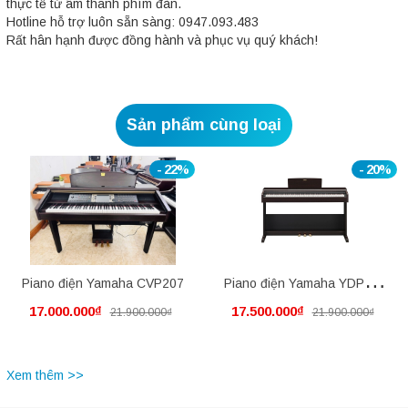
thực tế từ âm thanh phím đàn.
Hotline hỗ trợ luôn sẵn sàng: 0947.093.483
Rất hân hạnh được đồng hành và phục vụ quý khách!
Sản phẩm cùng loại
- 22%
- 20%
Piano điện Yamaha CVP207
Piano điện Yamaha YDP105
17.000.000₫
17.500.000₫
21.900.000₫
21.900.000₫
mới nguyên thùng
Xem thêm >>