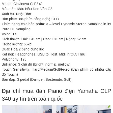
Model: Clavinova CLP340
Màu sắc: Màu Nâu Đen Vân Gỗ
Xuất xứ: Nhật Bản
Bàn phím: 88-phím công nghệ GH3
Chức năng chia bàn phím: 3 – level Dynamic Stereo Sampling in its
Pure CF Sampling
Voice: 14
Kích thước: Dài: 141 cm | Cao: 101 cm | Rộng: 52 cm
Trọng lượng: 65kg
Dual: Hòa 2 tiếng cùng lúc
Kết nối: Headphones, USB to Host, Midi In/Out/Thru
Polyphony: 128
Brilliance: 3 chế độ (bright, normal, mellow)
Touch Sensitivity: Hard/Medium/Soft/Fixed (Bàn phím có nhiều cấp
độ Touch)
Bàn đạp: 3 pedal (Damper, Sostenuto, Soft)
Địa chỉ mua đàn Piano điện Yamaha CLP
340 uy tín trên toàn quốc