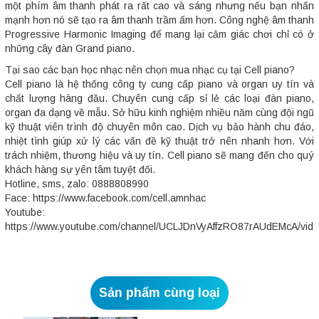
một phím âm thanh phát ra rất cao và sáng nhưng nếu bạn nhấn
mạnh hơn nó sẽ tạo ra âm thanh trầm ấm hơn. Công nghệ âm thanh
Progressive Harmonic Imaging để mang lại cảm giác chơi chỉ có ở
những cây đàn Grand piano.
Tại sao các bạn học nhạc nên chọn mua nhạc cụ tại Cell piano?
Cell piano là hệ thống công ty cung cấp piano và organ uy tín và
chất lượng hàng đầu. Chuyên cung cấp sỉ lẻ các loại đàn piano,
organ đa dạng về mẫu. Sở hữu kinh nghiệm nhiều năm cùng đội ngũ
kỹ thuật viên trình độ chuyên môn cao. Dịch vụ bảo hành chu đáo,
nhiệt tình giúp xử lý các vấn đề kỹ thuật trở nên nhanh hơn. Với
trách nhiệm, thương hiệu và uy tín. Cell piano sẽ mang đến cho quý
khách hàng sự yên tâm tuyệt đối.
Hotline, sms, zalo: 0888808990
Face: https://www.facebook.com/cell.amnhac
Youtube:
https://www.youtube.com/channel/UCLJDnVyAffzRO87rAUdEMcA/vid
Sản phẩm cùng loại