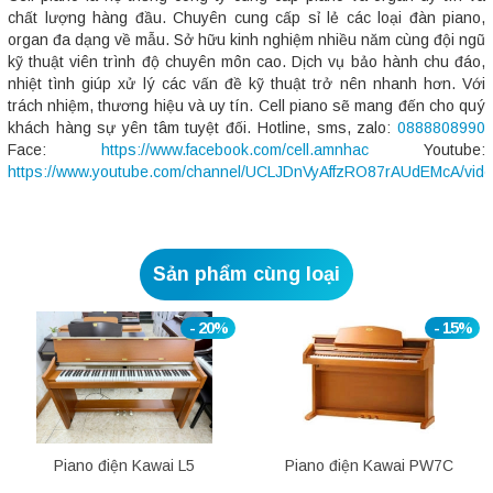
chất lượng hàng đầu. Chuyên cung cấp sỉ lẻ các loại đàn piano,
organ đa dạng về mẫu. Sở hữu kinh nghiệm nhiều năm cùng đội ngũ
kỹ thuật viên trình độ chuyên môn cao. Dịch vụ bảo hành chu đáo,
nhiệt tình giúp xử lý các vấn đề kỹ thuật trở nên nhanh hơn. Với
trách nhiệm, thương hiệu và uy tín. Cell piano sẽ mang đến cho quý
khách hàng sự yên tâm tuyệt đối. Hotline, sms, zalo:
0888808990
Face:
https://www.facebook.com/cell.amnhac
Youtube:
https://www.youtube.com/channel/UCLJDnVyAffzRO87rAUdEMcA/vid
Sản phẩm cùng loại
- 20%
- 15%
Piano điện Kawai L5
Piano điện Kawai PW7C