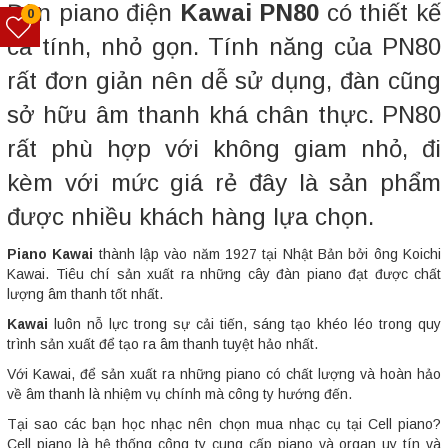
Đàn piano điện
Kawai PN80
có thiết kế
0
cá tính, nhỏ gọn. Tính năng của PN80
rất đơn giản nên dễ sử dụng, đàn cũng
sở hữu âm thanh khá chân thực. PN80
rất phù hợp với không giam nhỏ, đi
kèm với mức giá rẻ đây là sản phẩm
được nhiều khách hàng lựa chọn.
Piano Kawai
thành lập vào năm 1927 tại Nhật Bản bởi ông Koichi
Kawai. Tiêu chí sản xuất ra những cây đàn piano đạt được chất
lượng âm thanh tốt nhất.
Kawai
luôn nỗ lực trong sự cải tiến, sáng tạo khéo léo trong quy
trình sản xuất để tạo ra âm thanh tuyệt hảo nhất.
Với Kawai, để sản xuất ra những piano có chất lượng và hoàn hảo
về âm thanh là nhiệm vụ chính mà công ty hướng đến.
Tại sao các bạn học nhạc nên chọn mua nhạc cụ tại Cell piano?
Cell piano là hệ thống công ty cung cấp piano và organ uy tín và