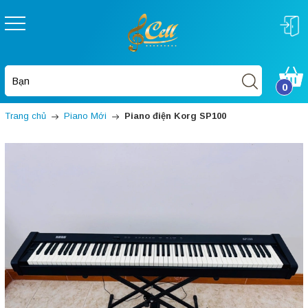
0
Trang chủ
Piano Mới
Piano điện Korg SP100