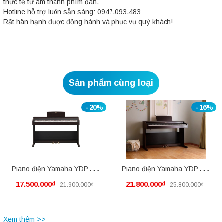
thực tế từ âm thanh phím đàn.
Hotline hỗ trợ luôn sẵn sàng: 0947.093.483
Rất hân hạnh được đồng hành và phục vụ quý khách!
Sản phẩm cùng loại
- 20%
- 16%
Piano điện Yamaha YDP105
Piano điện Yamaha YDP145
17.500.000₫
21.800.000₫
21.900.000₫
25.800.000₫
mới nguyên thùng
mới nguyên thùng
Xem thêm >>