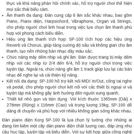
thực và khả năng phản hồi chính xác, hỗ trợ người chơi thể hiện
mọi sắc thái biểu cảm.
Âm thanh đa dạng: Đàn cung cấp 6 âm sắc khác nhau, bao gồm
Piano, Piano điện, Harpsichord, Vibraphone, Organ và Strings,
cho phép người chơi linh hoạt trong việc lựa chọn âm thanh phù
hợp với phong cách biểu diễn.
Hiệu ứng âm thanh tích hợp: SP-100 tích hợp các hiệu ứng
Reverb và Chorus, giúp tăng cường độ sâu và không gian cho âm
thanh, tạo nên những bản nhạc đầy màu sắc.
Chức năng máy đếm nhịp và ghi âm: Đàn được trang bị máy đếm
nhịp với các nhịp từ 2/4 đến 6/4, hỗ trợ người chơi trong việc
luyện tập. Ngoài ra, chức năng ghi âm 1 track giúp lưu lại các bản
nhạc để nghe lại và cải thiện kỹ năng.
Kết nối đa dạng: SP-100 hỗ trợ kết nối MIDI In/Out, cổng tai nghe
và pedal, cho phép người chơi kết nối với các thiết bị ngoại vi và
luyện tập mà không gây ảnh hưởng đến người xung quanh.
Thiết kế nhỏ gọn và tiện dụng: Với kích thước 1365mm (Dài) x
278mm (Rộng) x 116mm (Cao) và trọng lượng 19kg, SP-100 dễ
dàng di chuyển và phù hợp với nhiều không gian sống khác nhau.
Đàn piano điện Korg SP-100 là lựa chọn lý tưởng cho những ai
đang tìm kiếm một cây đàn piano điện chất lượng cao, đáp ứng nhu
cầu học tập, luyện tập và biểu diễn. Với sự kết hợp giữa công nghệ