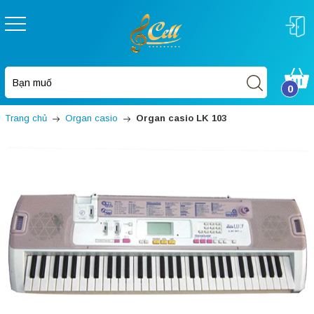
0
Trang chủ
Organ casio
Organ casio LK 103