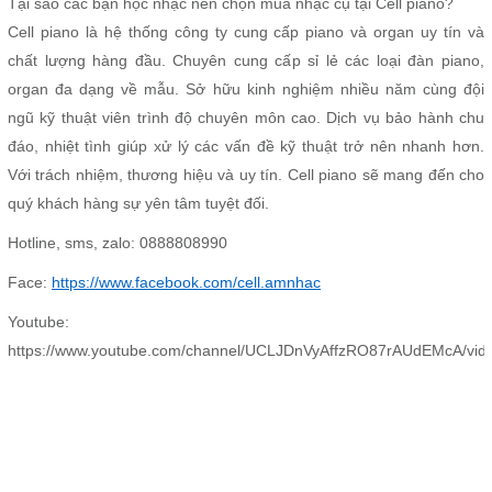
Tại sao các bạn học nhạc nên chọn mua nhạc cụ tại Cell piano?
Cell piano là hệ thống công ty cung cấp piano và organ uy tín và
chất lượng hàng đầu. Chuyên cung cấp sỉ lẻ các loại đàn piano,
organ đa dạng về mẫu. Sở hữu kinh nghiệm nhiều năm cùng đội
ngũ kỹ thuật viên trình độ chuyên môn cao. Dịch vụ bảo hành chu
đáo, nhiệt tình giúp xử lý các vấn đề kỹ thuật trở nên nhanh hơn.
Với trách nhiệm, thương hiệu và uy tín. Cell piano sẽ mang đến cho
quý khách hàng sự yên tâm tuyệt đối.
Hotline, sms, zalo: 0888808990
Face:
https://www.facebook.com/cell.amnhac
Youtube:
https://www.youtube.com/channel/UCLJDnVyAffzRO87rAUdEMcA/vid