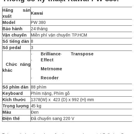
Hãng sản
Kawai
xuất
Model
PW 380
Bảo hành
24 tháng
Vận chuyển
Miễn phí vận chuyển TP.HCM
Số tiếng đàn
8
Số pedal
3
·
Brilliance
·
Transpose
·
Effect
Chức năng
·
Metrnome
khác
·
Recoder
Số phím đàn
88 phím
Keyboard
Phím nặng, Phím gỗ
Kích thước
1378(W) x 423 (D) x 992 (H) mm
Trọng lượng
45 kg
Màu
Đen
Điện thế
Đã chuyển sang 220 V