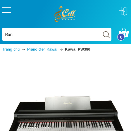
0
Trang chủ
Piano điện Kawai
Kawai PW380