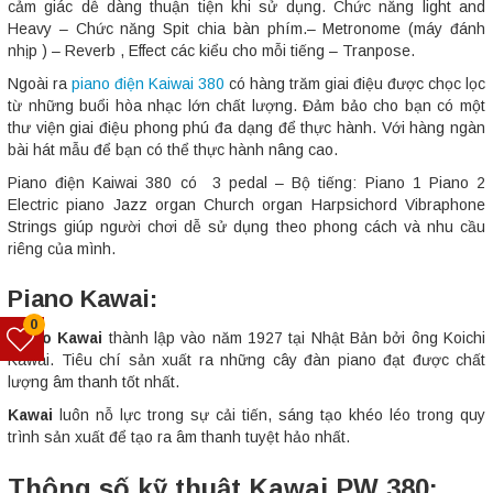
cảm giác dễ dàng thuận tiện khi sử dụng. Chức năng light and
Heavy – Chức năng Spit chia bàn phím.– Metronome (máy đánh
nhịp ) – Reverb , Effect các kiểu cho mỗi tiếng – Tranpose.
Ngoài ra
piano điện Kaiwai 380
có hàng trăm giai điệu được chọc lọc
từ những buổi hòa nhạc lớn chất lượng. Đảm bảo cho bạn có một
thư viện giai điệu phong phú đa dạng để thực hành. Với hàng ngàn
bài hát mẫu để bạn có thể thực hành nâng cao.
Piano điện Kaiwai 380 có 3 pedal – Bộ tiếng: Piano 1 Piano 2
Electric piano Jazz organ Church organ Harpsichord Vibraphone
Strings giúp người chơi dễ sử dụng theo phong cách và nhu cầu
riêng của mình.
Piano Kawai:
0
Piano Kawai
thành lập vào năm 1927 tại Nhật Bản bởi ông Koichi
Kawai. Tiêu chí sản xuất ra những cây đàn piano đạt được chất
lượng âm thanh tốt nhất.
Kawai
luôn nỗ lực trong sự cải tiến, sáng tạo khéo léo trong quy
trình sản xuất để tạo ra âm thanh tuyệt hảo nhất.
Thông số kỹ thuật Kawai PW 380: