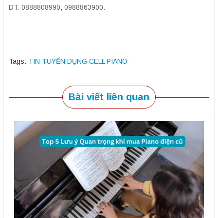
DT: 0888808990, 0988863900.
Tags:
TIN TUYỂN DỤNG CELL PIANO
Bài viết liên quan