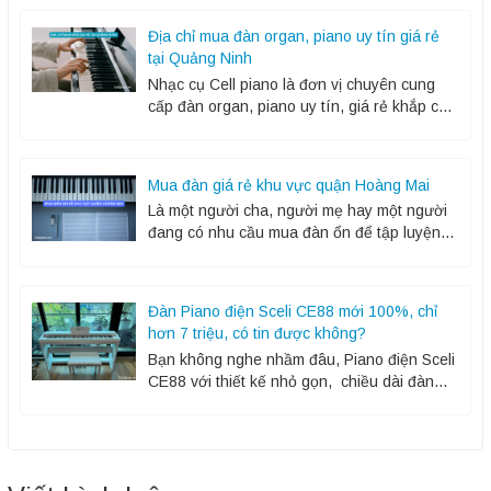
quen hay người đã học...
Địa chỉ mua đàn organ, piano uy tín giá rẻ
tại Quảng Ninh
Nhạc cụ Cell piano là đơn vị chuyên cung
cấp đàn organ, piano uy tín, giá rẻ khắp cả
nước. Chúng tôi luôn tự hào vì những sản
phẩm đàn...
Mua đàn giá rẻ khu vực quận Hoàng Mai
Là một người cha, người mẹ hay một người
đang có nhu cầu mua đàn ổn để tập luyện,
giải trí, thư giãn, bạn đang cực kỳ loay hoay
không...
Đàn Piano điện Sceli CE88 mới 100%, chỉ
hơn 7 triệu, có tin được không?
Bạn không nghe nhầm đâu, Piano điện Sceli
CE88 với thiết kế nhỏ gọn, chiều dài đàn
khoảng 125cm và chiều ngang 36cm, đàn
tinh tế gọn nhẹ nhưng làm...