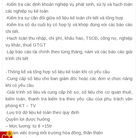
-Kiểm tra các định khoản nghiệp vụ phát sinh, xử lý và hạch toán
các nghiệp vụ kế toán
-Kiểm tra sự cân đối giữa số liệu kế toán chi tiết và tổng hợp
-Kiểm tra số dư cuối kỳ có hợp lý và khớp đúng với các báo cáo
chi tiết.
-Hạch toán thu nhập, chi phí, khấu hao, TSCĐ, công nợ, nghiệp
vụ khác, thuế GTGT
-Lập báo cáo tài chính theo từng tháng, năm và các báo cáo giải
trình chi tiết
-Thống kê và tổng hợp số liệu kế toán khi có yêu cầu
-Cung cấp số liệu cho ban giám đốc hoặc các đơn vị chức năng
khi có yêu cầu
-Giải trình số liệu và cung cấp hồ sơ, số liệu cho cơ quan thuế,
kiểm toán, thanh tra kiểm tra theo yêu cầu của phụ trách văn
phòng KT – TV
-Lưu trữ dữ liệu kế toán theo quy định
Quyền lợi được hưởng
– Mức lương: từ 8 >15tr
.– Làm việc trong môi trường hòa đồng, thân thiện
0