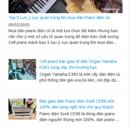
Top 5 Lưu ý cực quan trọng khi mua đàn Piano điện cũ
05/02/2025
Mua đàn piano điện cũ là một lựa chọn tiết kiệm nhưng bạn
cần chú ý một số yếu tố quan trọng để đảm bảo chất lượng.
Cell piano mách bạn 5 lưu ý cực quan trọng khi mua đàn
piano điện cũ: 1. Đánh giá phím đàn, kiểm tra độ...
Cell piano bàn giao lô đàn Organ Yamaha
E383 cung cấp cho trường học
Organ Yamaha E383 là một cây đàn điện tử
phổ thông tầm giá vừa túi tiền, với đầy đủ
các chức năng cơ bản, các chức năng điều
chỉnh thao...
Bàn giao đàn Piano điện Sceli CE88 mới
100% đến từng ngôi nhà cho quý khách
Piano điện Sceli CE88 là dòng đàn piano
điện nguyên thùng mới 100%, đàn piano giá
cả phải chăng cho người mới bắt đầu làm