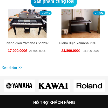
Sản phẩm cùng loại
- 22%
- 16%
Piano điện Yamaha CVP207
Piano điện Yamaha YDP145
17.000.000₫
21.800.000₫
21.900.000₫
25.800.000₫
mới nguyên thùng
Xem thêm >>
HỖ TRỢ KHÁCH HÀNG