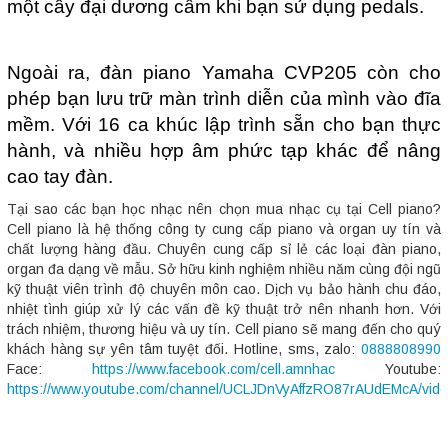
một cây đại dương cầm khi bạn sử dụng pedals.
Ngoài ra, đàn piano Yamaha CVP205 còn cho
phép bạn lưu trữ màn trình diễn của mình vào đĩa
mềm. Với 16 ca khúc lập trình sẵn cho bạn thực
hành, và nhiều hợp âm phức tạp khác để nâng
cao tay đàn.
Tại sao các bạn học nhạc nên chọn mua nhạc cụ tại Cell piano?
Cell piano là hệ thống công ty cung cấp piano và organ uy tín và
chất lượng hàng đầu. Chuyên cung cấp sỉ lẻ các loại đàn piano,
organ đa dạng về mẫu. Sở hữu kinh nghiệm nhiều năm cùng đội ngũ
kỹ thuật viên trình độ chuyên môn cao. Dịch vụ bảo hành chu đáo,
nhiệt tình giúp xử lý các vấn đề kỹ thuật trở nên nhanh hơn. Với
trách nhiệm, thương hiệu và uy tín. Cell piano sẽ mang đến cho quý
khách hàng sự yên tâm tuyệt đối. Hotline, sms, zalo:
0888808990
Face:
https://www.facebook.com/cell.amnhac
Youtube:
https://www.youtube.com/channel/UCLJDnVyAffzRO87rAUdEMcA/vid