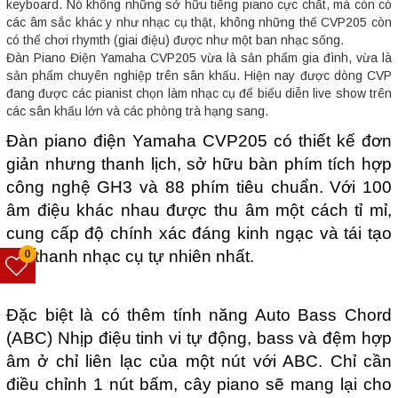
keyboard. Nó không những sở hữu tiếng piano cực chất, mà còn có
các âm sắc khác y như nhạc cụ thật, không những thế CVP205 còn
có thể chơi rhymth (giai điệu) được như một ban nhạc sống.
Đàn Piano Điện Yamaha CVP205 vừa là sản phẩm gia đình, vừa là
sản phẩm chuyên nghiệp trên sân khấu. Hiện nay được dòng CVP
đang được các pianist chọn làm nhạc cụ để biểu diễn live show trên
các sân khấu lớn và các phòng trà hạng sang.
Đàn piano điện Yamaha CVP205 có thiết kế đơn
giản nhưng thanh lịch, sở hữu bàn phím tích hợp
công nghệ GH3 và 88 phím tiêu chuẩn. Với 100
âm điệu khác nhau được thu âm một cách tỉ mỉ,
cung cấp độ chính xác đáng kinh ngạc và tái tạo
âm thanh nhạc cụ tự nhiên nhất.
0
Đặc biệt là có thêm tính năng Auto Bass Chord
(ABC) Nhịp điệu tinh vi tự động, bass và đệm hợp
âm ở chỉ liên lạc của một nút với ABC. Chỉ cần
điều chỉnh 1 nút bấm, cây piano sẽ mang lại cho