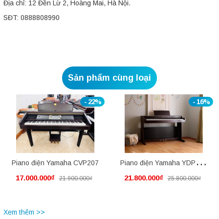
Địa chỉ: 12 Đền Lừ 2, Hoàng Mai, Hà Nội.
SĐT: 0888808990
Sản phẩm cùng loại
- 22%
- 16%
Piano điện Yamaha CVP207
Piano điện Yamaha YDP145
17.000.000₫
21.800.000₫
21.900.000₫
25.800.000₫
mới nguyên thùng
Xem thêm >>