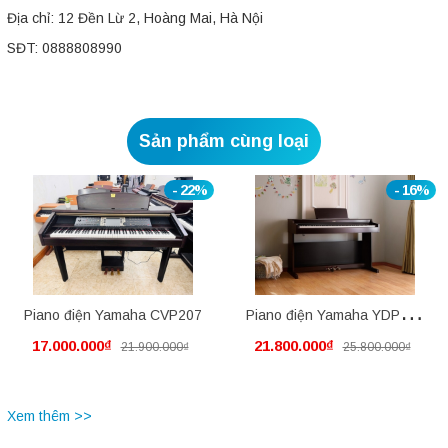
Địa chỉ: 12 Đền Lừ 2, Hoàng Mai, Hà Nội
SĐT: 0888808990
Sản phẩm cùng loại
- 22%
- 16%
Piano điện Yamaha CVP207
Piano điện Yamaha YDP145
17.000.000₫
21.800.000₫
21.900.000₫
25.800.000₫
mới nguyên thùng
Xem thêm >>