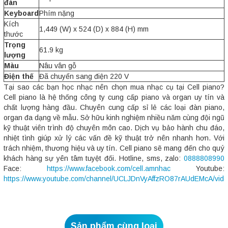
đàn
Keyboard
Phím nặng
Kích
1,449 (W) x 524 (D) x 884 (H) mm
thước
Trọng
61.9 kg
lượng
Màu
Nâu vân gỗ
Điện thế
Đã chuyển sang điện 220 V
Tại sao các bạn học nhạc nên chọn mua nhạc cụ tại Cell piano?
Cell piano là hệ thống công ty cung cấp piano và organ uy tín và
chất lượng hàng đầu. Chuyên cung cấp sỉ lẻ các loại đàn piano,
organ đa dạng về mẫu. Sở hữu kinh nghiệm nhiều năm cùng đội ngũ
kỹ thuật viên trình độ chuyên môn cao. Dịch vụ bảo hành chu đáo,
nhiệt tình giúp xử lý các vấn đề kỹ thuật trở nên nhanh hơn. Với
trách nhiệm, thương hiệu và uy tín. Cell piano sẽ mang đến cho quý
khách hàng sự yên tâm tuyệt đối. Hotline, sms, zalo:
0888808990
Face:
https://www.facebook.com/cell.amnhac
Youtube:
https://www.youtube.com/channel/UCLJDnVyAffzRO87rAUdEMcA/vid
Sản phẩm cùng loại