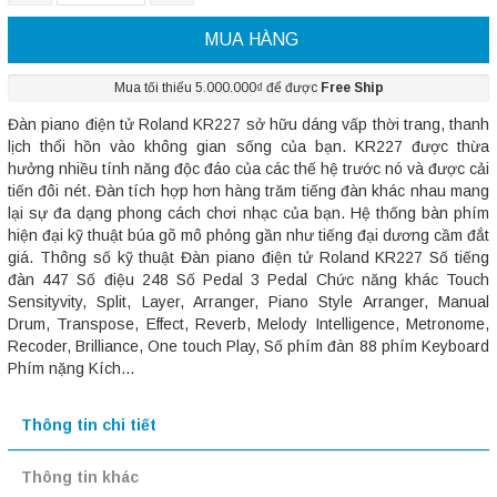
MUA HÀNG
Mua tối thiểu 5.000.000₫ để được
Free Ship
Đàn piano điện tử Roland KR227 sở hữu dáng vấp thời trang, thanh
lịch thổi hồn vào không gian sống của bạn. KR227 được thừa
hưởng nhiều tính năng độc đáo của các thế hệ trước nó và được cải
tiến đôi nét. Đàn tích hợp hơn hàng trăm tiếng đàn khác nhau mang
lại sự đa dạng phong cách chơi nhạc của bạn. Hệ thống bàn phím
hiện đại kỹ thuật búa gõ mô phỏng gần như tiếng đại dương cầm đắt
giá. Thông số kỹ thuật Đàn piano điện tử Roland KR227 Số tiếng
đàn 447 Số điệu 248 Số Pedal 3 Pedal Chức năng khác Touch
Sensityvity, Split, Layer, Arranger, Piano Style Arranger, Manual
Drum, Transpose, Effect, Reverb, Melody Intelligence, Metronome,
Recoder, Brilliance, One touch Play, Số phím đàn 88 phím Keyboard
Phím nặng Kích...
Thông tin chi tiết
Thông tin khác