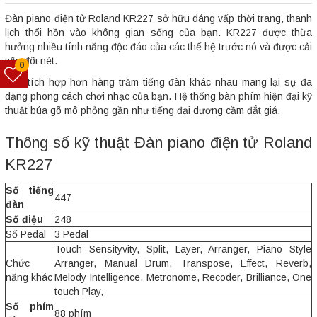
Đàn piano điện tử Roland KR227 sở hữu dáng vấp thời trang, thanh
lịch thổi hồn vào không gian sống của bạn. KR227 được thừa
hưởng nhiều tính năng độc đáo của các thế hệ trước nó và được cải
tiến đôi nét.
0
Đàn tích hợp hơn hàng trăm tiếng đàn khác nhau mang lại sự đa
dạng phong cách chơi nhạc của bạn. Hệ thống bàn phím hiện đại kỹ
thuật búa gõ mô phỏng gần như tiếng đại dương cầm đắt giá.
Thông số kỹ thuật Đàn piano điện tử Roland
KR227
Số tiếng
447
đàn
Số điệu
248
Số Pedal
3 Pedal
Touch Sensityvity, Split, Layer, Arranger, Piano Style
Chức
Arranger, Manual Drum, Transpose, Effect, Reverb,
năng khác
Melody Intelligence, Metronome, Recoder, Brilliance, One
touch Play,
Số phím
88 phím