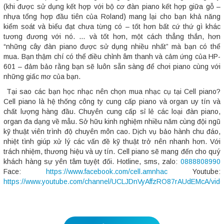
(khi được sử dụng kết hợp với bộ cơ đàn piano kết hợp giữa gỗ –
nhựa tổng hợp đầu tiên của Roland) mang lại cho bạn khả năng
kiểm soát và biểu đạt chưa từng có – tốt hơn bất cứ thứ gì khác
tương đương với nó. … và tốt hơn, một cách thẳng thắn, hơn
“những cây đàn piano được sử dụng nhiều nhất” mà bạn có thể
mua. Bạn thậm chí có thể điều chỉnh âm thanh và cảm ứng của HP-
601 – đảm bảo rằng bạn sẽ luôn sẵn sàng để chơi piano cùng với
những giấc mơ của bạn.
Tại sao các bạn học nhạc nên chọn mua nhạc cụ tại Cell piano?
Cell piano là hệ thống công ty cung cấp piano và organ uy tín và
chất lượng hàng đầu. Chuyên cung cấp sỉ lẻ các loại đàn piano,
organ đa dạng về mẫu. Sở hữu kinh nghiệm nhiều năm cùng đội ngũ
kỹ thuật viên trình độ chuyên môn cao. Dịch vụ bảo hành chu đáo,
nhiệt tình giúp xử lý các vấn đề kỹ thuật trở nên nhanh hơn. Với
trách nhiệm, thương hiệu và uy tín. Cell piano sẽ mang đến cho quý
khách hàng sự yên tâm tuyệt đối. Hotline, sms, zalo:
0888808990
Face:
https://www.facebook.com/cell.amnhac
Youtube:
https://www.youtube.com/channel/UCLJDnVyAffzRO87rAUdEMcA/vid