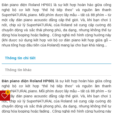
Đàn piano điện Roland HP601 là sự kết hợp hoàn hảo giữa công
nghệ bộ cơ kết hợp “thế hệ tiếp theo” và nguồn âm thanh
SuperNATURAL piano. Mỗi phím được lấy mẫu – tất cả 88 phím – từ
một cây đàn piano acoustic đẳng cấp thế giới. Và, khi bạn chơi 1
nốt, chip xử lý SuperNATURAL của Roland sẽ cung cấp cường độ
chuyển động và sắc thái phong phú, đa dạng, nhưng không thể tự
động hóa looping hoặc fading . Công nghệ mô hình cộng hưởng này
(khi được sử dụng kết hợp với bộ cơ đàn piano kết hợp giữa gỗ –
nhựa tổng hợp đầu tiên của Roland) mang lại cho bạn khả năng...
Thông tin chi tiết
Thông tin khác
Đàn piano điện Roland HP601
là sự kết hợp hoàn hảo giữa công
nghệ bộ cơ kết hợp “thế hệ tiếp theo” và nguồn âm thanh
SuperNATURAL piano. Mỗi phím được lấy mẫu – tất cả 88 phím – từ
0
một cây đàn piano acoustic đẳng cấp thế giới. Và, khi bạn chơi 1
nốt, chip xử lý SuperNATURAL của Roland sẽ cung cấp cường độ
chuyển động và sắc thái phong phú, đa dạng, nhưng không thể tự
động hóa looping hoặc fading . Công nghệ mô hình cộng hưởng này