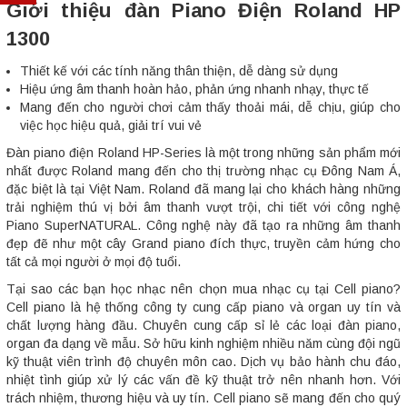
Giới thiệu đàn Piano Điện Roland HP
1300
Thiết kế với các tính năng thân thiện, dễ dàng sử dụng
Hiệu ứng âm thanh hoàn hảo, phản ứng nhanh nhạy, thực tế
Mang đến cho người chơi cảm thấy thoải mái, dễ chịu, giúp cho
việc học hiệu quả, giải trí vui vẻ
Đàn piano điện Roland HP-Series là một trong những sản phẩm mới
nhất được Roland mang đến cho thị trường nhạc cụ Đông Nam Á,
đặc biệt là tại Việt Nam. Roland đã mang lại cho khách hàng những
trải nghiệm thú vị bởi âm thanh vượt trội, chi tiết với công nghệ
Piano SuperNATURAL. Công nghệ này đã tạo ra những âm thanh
đẹp đẽ như một cây Grand piano đích thực, truyền cảm hứng cho
tất cả mọi người ở mọi độ tuổi.
Tại sao các bạn học nhạc nên chọn mua nhạc cụ tại Cell piano?
Cell piano là hệ thống công ty cung cấp piano và organ uy tín và
chất lượng hàng đầu. Chuyên cung cấp sỉ lẻ các loại đàn piano,
organ đa dạng về mẫu. Sở hữu kinh nghiệm nhiều năm cùng đội ngũ
kỹ thuật viên trình độ chuyên môn cao. Dịch vụ bảo hành chu đáo,
nhiệt tình giúp xử lý các vấn đề kỹ thuật trở nên nhanh hơn. Với
trách nhiệm, thương hiệu và uy tín. Cell piano sẽ mang đến cho quý