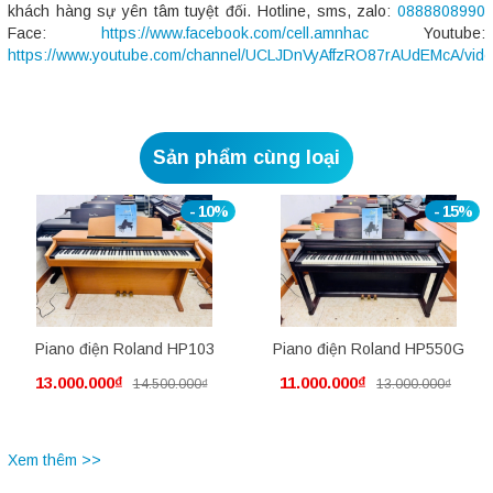
khách hàng sự yên tâm tuyệt đối. Hotline, sms, zalo:
0888808990
Face:
https://www.facebook.com/cell.amnhac
Youtube:
https://www.youtube.com/channel/UCLJDnVyAffzRO87rAUdEMcA/vid
Sản phẩm cùng loại
- 10%
- 15%
Piano điện Roland HP103
Piano điện Roland HP550G
13.000.000₫
11.000.000₫
14.500.000₫
13.000.000₫
Xem thêm >>