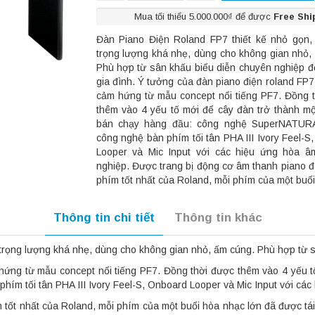
Mua tối thiểu 5.000.000₫ để được
Free Shi
Đàn Piano Điện Roland FP7 thiết kế nhỏ gọn, 
trọng lượng khá nhẹ, dùng cho không gian nhỏ,
Phù hợp từ sân khấu biểu diễn chuyên nghiệp đến
gia đình. Ý tưởng của đàn piano điện roland FP7
cảm hứng từ mẫu concept nổi tiếng PF7. Đồng 
thêm vào 4 yếu tố mới để cây đàn trở thành một
bán chạy hàng đầu: công nghệ SuperNATURA
công nghệ bàn phím tối tân PHA III Ivory Feel-S
Looper và Mic Input với các hiệu ứng hòa â
nghiệp. Được trang bị động cơ âm thanh piano 
phím tốt nhất của Roland, mỗi phím của một buổi
Thông tin chi tiết
Thông tin khác
 trọng lượng khá nhẹ, dùng cho không gian nhỏ, ấm cúng. Phù hợp từ sâ
hứng từ mẫu concept nổi tiếng PF7. Đồng thời được thêm vào 4 yếu tố
m tối tân PHA III Ivory Feel-S, Onboard Looper và Mic Input với các
tốt nhất của Roland, mỗi phím của một buổi hòa nhạc lớn đã được tái