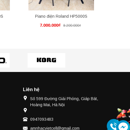
0S
Piano điện Roland HP5000S
Piano
7.000.000₫
7.
8.200.000₫
Liên hệ
Số 599 Đường Giải Phóng, Giáp Bát,
Hoàng Mai, Hà Nội
0947093483
amnhacvietcell@gmail.com