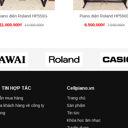
iano điện Roland HP550G
Piano điện Roland HP560
11.000.000₫
6.500.000₫
13.000.000₫
7.500.000₫
 TIN HỢP TÁC
Cellpiano.vn
ẫn mua hàng
Trang chủ
a khách hàng về công ty
Sản phẩm
ụng
Tin tức
Khóa học âm nhạc
Tuyển dụng