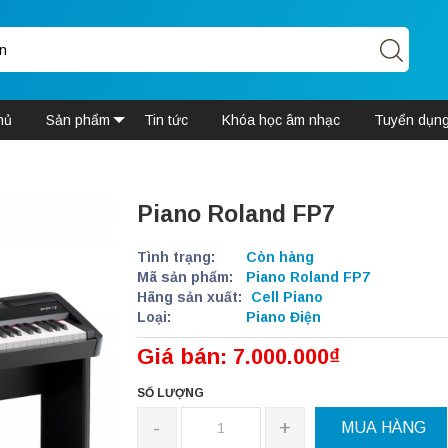
hủ
Sản phẩm
Tin tức
Khóa học âm nhạc
Tuyển dụn
Piano Roland FP7
Tình trạng:
Còn hàng
Mã sản phẩm:
Piano Roland FP7
Hãng sản xuất:
Cell Piano
Loại:
Piano Điện
Giá bán: 7.000.000₫
SỐ LƯỢNG
-
+
MUA HÀNG