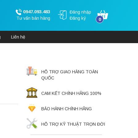
0947.093.483
Đăng nhập
Tư vấn bán hàng
Đăng ký
0
g
Liên hệ
HỖ TRỢ GIAO HÀNG TOÀN
QUỐC
CAM KẾT CHÍNH HÃNG 100%
BẢO HÀNH CHÍNH HÃNG
HỖ TRỢ KỸ THUẬT TRỌN ĐỜI