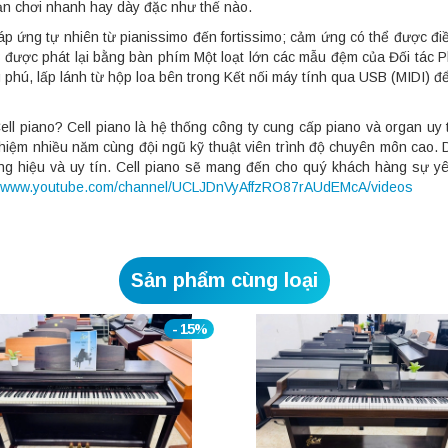
bạn chơi nhanh hay dày đặc như thế nào.
áp ứng tự nhiên từ pianissimo đến fortissimo; cảm ứng có thể được đ
được phát lại bằng bàn phím Một loạt lớn các mẫu đệm của Đối tác P
phú, lấp lánh từ hộp loa bên trong Kết nối máy tính qua USB (MIDI) đ
ll piano? Cell piano là hệ thống công ty cung cấp piano và organ uy 
iệm nhiều năm cùng đội ngũ kỹ thuật viên trình độ chuyên môn cao. D
ng hiệu và uy tín. Cell piano sẽ mang đến cho quý khách hàng sự yên
//www.youtube.com/channel/UCLJDnVyAffzRO87rAUdEMcA/videos
Sản phẩm cùng loại
- 15%