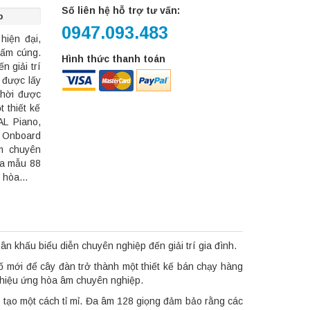
Số liên hệ hỗ trợ tư vấn:
p
0947.093.483
hiện đại,
 ấm cúng.
Hình thức thanh toán
 giải trí
 được lấy
thời được
 thiết kế
L Piano,
, Onboard
m chuyên
đa mẫu 88
 hòa...
n khấu biểu diễn chuyên nghiệp đến giải trí gia đình.
 mới để cây đàn trở thành một thiết kế bán chạy hàng
 hiệu ứng hòa âm chuyên nghiệp.
 tạo một cách tỉ mỉ. Đa âm 128 giọng đảm bảo rằng các