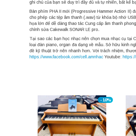
ghi chú của bạn sẽ duy trì đầy đủ và tự nhiên, bất kể 
Bàn phím PHA II mới (Progressive Hammer Action II) đ
cho phép các tệp âm thanh (.wav) từ khóa bộ nhớ USB 
họa lớn để dễ dàng thao tác Cung cấp âm thanh phong 
chỉnh sửa Cakewalk SONAR LE pro.
Tại sao các bạn học nhạc nên chọn mua nhạc cụ tại Ce
loại đàn piano, organ đa dạng về mẫu. Sở hữu kinh ngh
đề kỹ thuật trở nên nhanh hơn. Với trách nhiệm, thươ
https://www.facebook.com/cell.amnhac
Youtube:
https:
- 10%