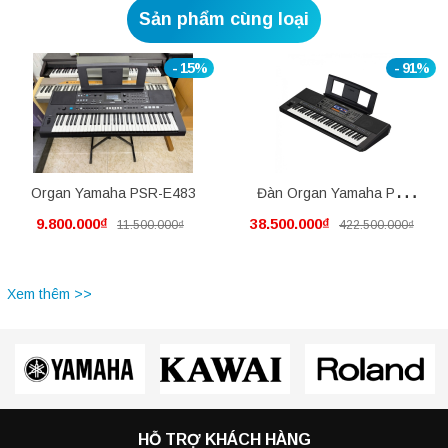
Sản phẩm cùng loại
- 15%
- 91%
Organ Yamaha PSR-E483
Đàn Organ Yamaha PSR
9.800.000₫
38.500.000₫
11.500.000₫
422.500.000₫
SX920 mới nguyên thùng
Xem thêm >>
HỖ TRỢ KHÁCH HÀNG