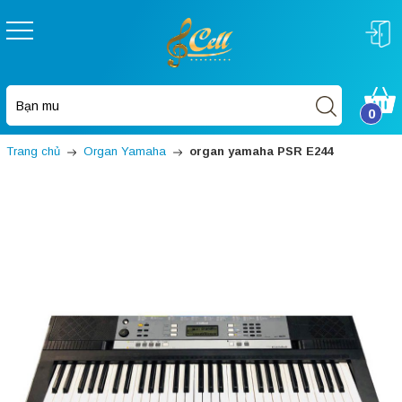
0
Trang chủ
Organ Yamaha
organ yamaha PSR E244