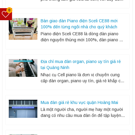
các chức năng cơ bản, các chức năng điều
0
chỉnh thao...
Bàn giao đàn Piano điện Sceli CE88 mới
100% đến từng ngôi nhà cho quý khách
Piano điện Sceli CE88 là dòng đàn piano
điện nguyên thùng mới 100%, đàn piano giá
cả phải chăng cho người mới bắt đầu làm
quen hay người đã học...
Địa chỉ mua đàn organ, piano uy tín giá rẻ
tại Quảng Ninh
Nhạc cụ Cell piano là đơn vị chuyên cung
cấp đàn organ, piano uy tín, giá rẻ khắp cả
nước. Chúng tôi luôn tự hào vì những sản
phẩm đàn...
Mua đàn giá rẻ khu vực quận Hoàng Mai
Là một người cha, người mẹ hay một người
đang có nhu cầu mua đàn ổn để tập luyện,
giải trí, thư giãn, bạn đang cực kỳ loay hoay
không...