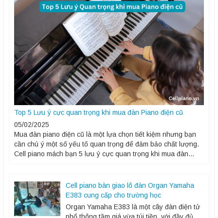
Top 5 Lưu ý cực quan trọng khi mua đàn Piano điện cũ
05/02/2025
Mua đàn piano điện cũ là một lựa chọn tiết kiệm nhưng bạn
cần chú ý một số yếu tố quan trọng để đảm bảo chất lượng.
Cell piano mách bạn 5 lưu ý cực quan trọng khi mua đàn
piano điện cũ: 1. Đánh giá phím đàn, kiểm tra độ...
Cell piano bàn giao lô đàn Organ Yamaha
E383 cung cấp cho trường học
Organ Yamaha E383 là một cây đàn điện tử
phổ thông tầm giá vừa túi tiền, với đầy đủ